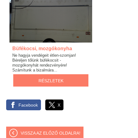
Büfékocsi, mozgókonyha
Ne hagyja vendégeit étlen-szomjan!
Béreljen tőlünk büfékocsit -
mozgókonyhát rendezvényére!
Számítunk a bizalmára...
RÉSZLETEK
Facebook
X
VISSZA AZ ELŐZŐ OLDALRA!