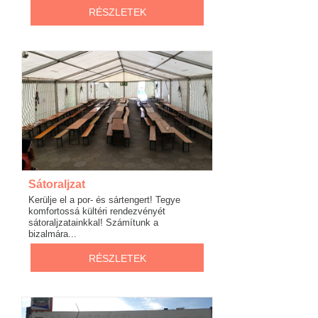
RÉSZLETEK
Sátoraljzat
Kerülje el a por- és sártengert! Tegye
komfortossá kültéri rendezvényét
sátoraljzatainkkal! Számítunk a
bizalmára...
RÉSZLETEK