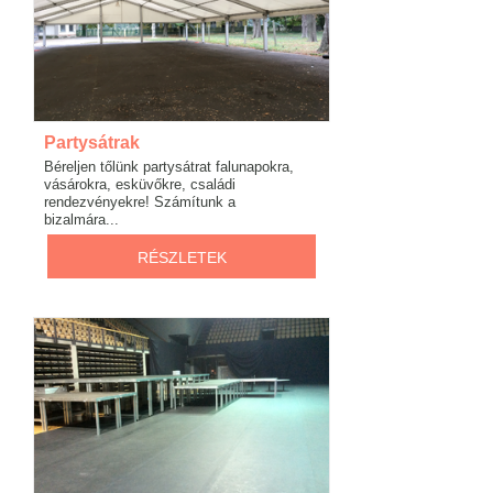
Partysátrak
Béreljen tőlünk partysátrat falunapokra,
vásárokra, esküvőkre, családi
rendezvényekre! Számítunk a
bizalmára...
RÉSZLETEK