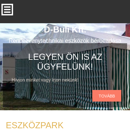
D-Buli Kft.
Rendezvénytechnikai eszközök bérbeadása
LEGYEN ÖN IS AZ
ÜGYFELÜNK!
Hívjon minket vagy írjon nekünk!
TOVÁBB
ESZKÖZPARK