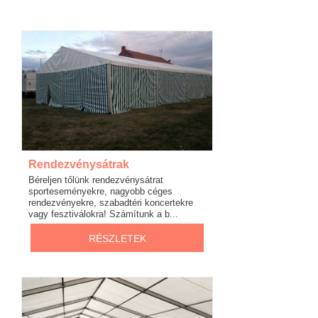
Rendezvénysátrak
Béreljen tőlünk rendezvénysátrat
sporteseményekre, nagyobb céges
rendezvényekre, szabadtéri koncertekre
vagy fesztiválokra! Számítunk a b...
RÉSZLETEK