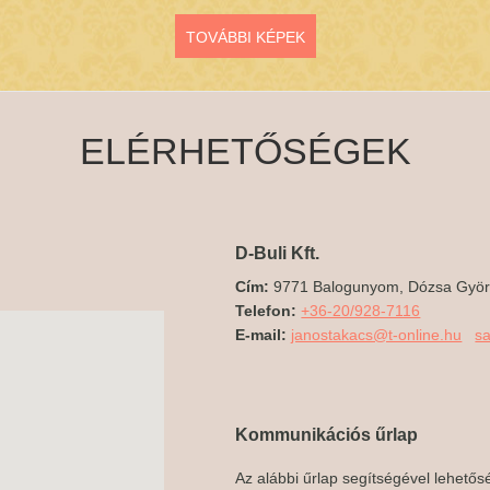
TOVÁBBI KÉPEK
ELÉRHETŐSÉGEK
D-Buli Kft.
Cím:
9771 Balogunyom, Dózsa Györg
Telefon:
+36-20/928-7116
E-mail:
janostakacs@t-online.hu
s
Kommunikációs űrlap
Az alábbi űrlap segítségével lehetős