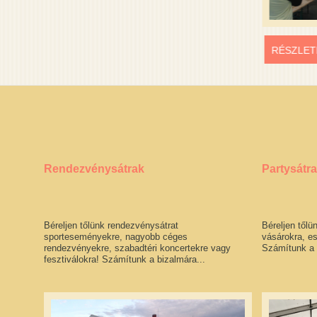
RÉSZLET
Rendezvénysátrak
Partysátr
Béreljen tőlünk rendezvénysátrat
Béreljen tőlü
sporteseményekre, nagyobb céges
vásárokra, e
rendezvényekre, szabadtéri koncertekre vagy
Számítunk a 
fesztiválokra! Számítunk a bizalmára...