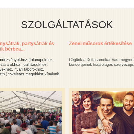
SZOLGÁLTATÁSOK
ysátrak, partysátrak és
Zenei műsorok értékesítése
ik bérbea...
endezvényekhez (falunapokhoz,
Cégünk a Delta zenekar Vas megyei
vásárokhoz, kiállításokhoz,
koncertjeinek kizárólagos szervezője
ekhez, nyári táborokhoz,
tb.) tökéletes megoldást kínálunk.