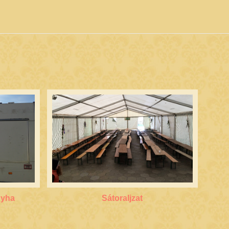
nyha
Sátoraljzat