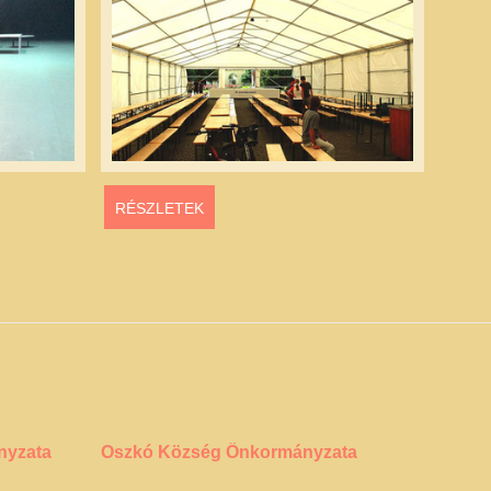
RÉSZLETEK
RÉS
nyzata
Oszkó Község Önkormányzata
Győrv