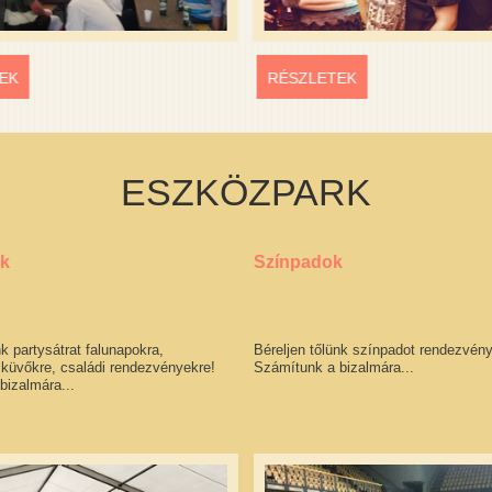
EK
RÉSZLETEK
ESZKÖZPARK
ak
Színpadok
nk partysátrat falunapokra,
Béreljen tőlünk színpadot rendezvény
sküvőkre, családi rendezvényekre!
Számítunk a bizalmára...
bizalmára...