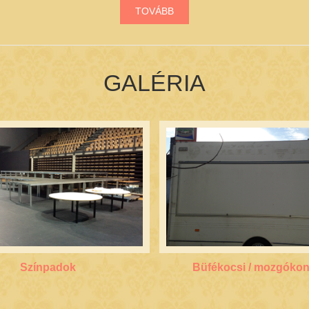
TOVÁBB
GALÉRIA
Színpadok
Büfékocsi / mozgóko