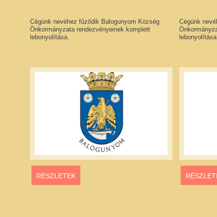
Cégünk nevéhez fűződik Balogunyom Község
Cégünk nevé
Önkormányzata rendezvényeinek komplett
Önkormányza
lebonyolítása.
lebonyolítása
RÉSZLETEK
RÉSZLET