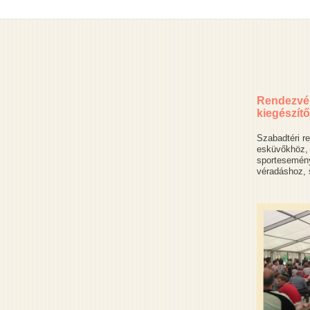
Rendezvén
kiegészítő
Szabadtéri r
esküvőkhöz, 
sportesemény
véradáshoz, s