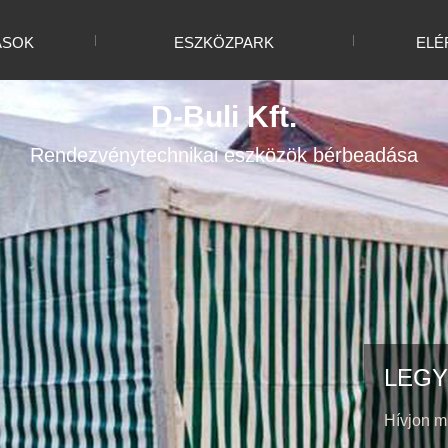
ÁSOK
ESZKÖZPARK
ELÉ
D-Buli Kft.
Rendezvénytechnikai eszközök bérbeadása
LEGY
Hívjon m