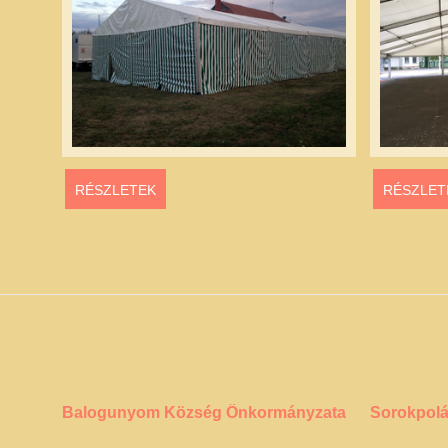
RÉSZLETEK
RÉSZLET
Balogunyom Község Önkormányzata
Sorokpol