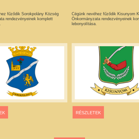
hez fűződik Sorokpolány Község
Cégünk nevéhez fűződik Kisunyom 
ta rendezvényeinek komplett
Önkormányzata rendezvényeinek kom
.
lebonyolítása.
EK
RÉSZLETEK