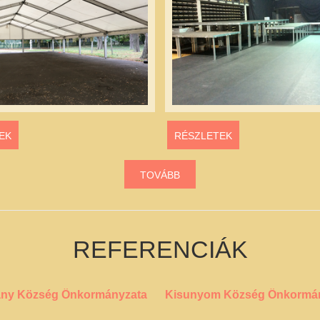
EK
RÉSZLETEK
TOVÁBB
REFERENCIÁK
ány Község Önkormányzata
Kisunyom Község Önkormá