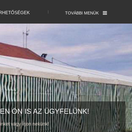
RHETŐSÉGEK
TOVÁBBI MENÜK
EN ÖN IS AZ ÜGYFELÜNK!
inket vagy írjon nekünk!