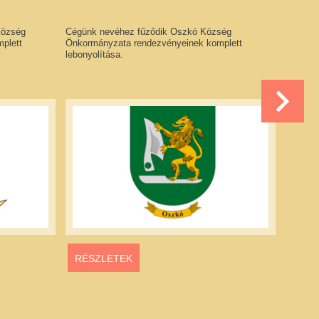
Község
Cégünk nevéhez fűződik Oszkó Község
Cégünk 
plett
Önkormányzata rendezvényeinek komplett
Önkormá
lebonyolítása.
lebonyol
RÉSZLETEK
RÉS