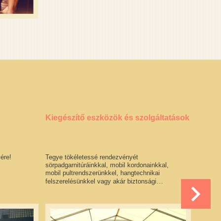
Kiegészítő eszközök és szolgáltatások
Sátora
ére!
Tegye tökéletessé rendezvényét
Kerülje 
sörpadgarnitúráinkkal, mobil kordonainkkal,
komfort
mobil pultrendszerünkkel, hangtechnikai
sátoralj
…
felszerelésünkkel vagy akár biztonsági